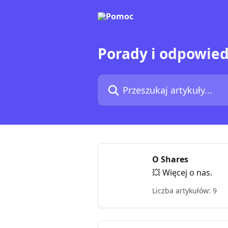
Przejdź do głównej zawartości
Porady i odpowied
Przeszukaj artykuły...
O Shares
💥 Więcej o nas.
Liczba artykułów: 9