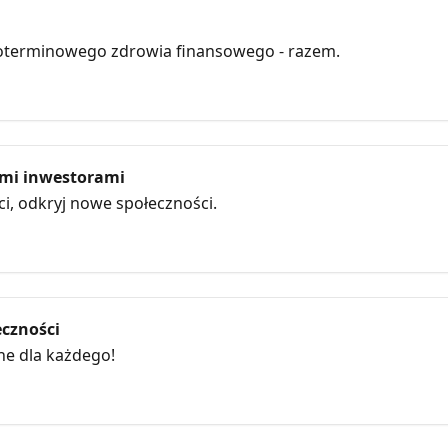
oterminowego zdrowia finansowego - razem.
nymi inwestorami
, odkryj nowe społeczności.
eczności
ne dla każdego!